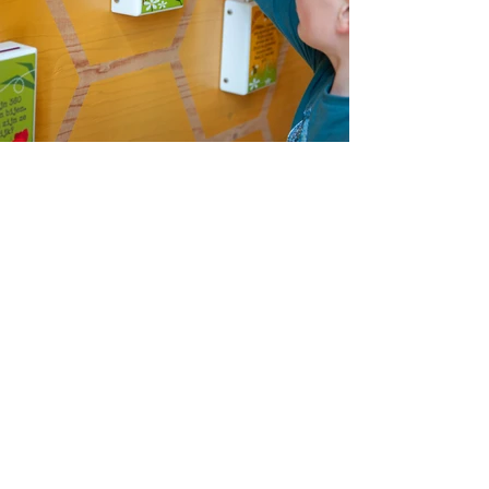
OVER DE OPDRACHT
PROJECTONDERDELEN
Conceptwerk | Illustraties |
Thematisering | Interactie
Detaillering | Realisatie & Plaatsing
De vitrines hebben allemaal een andere rol
van de bij als thema. Zo zijn er kasten (in
de vorm van honingraad) met
schoonmakers, de koningin, verzorgers en
darren. Deze hebben los van informatie
over de soort bij tevens een ‘poppenhuis’