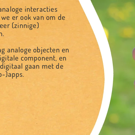
naloge interacties
 we er ook van om de
eer (zinnige)
n.
ag analoge objecten en
igitale component, en
igitaal gaan met de
b-)apps.