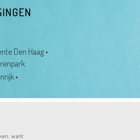
SINGEN
ente Den Haag •
renpark
rijk •
aken,
want