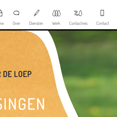
me
Over
Diensten
Werk
Contactreis
Contact
 DE LOEP
SINGEN