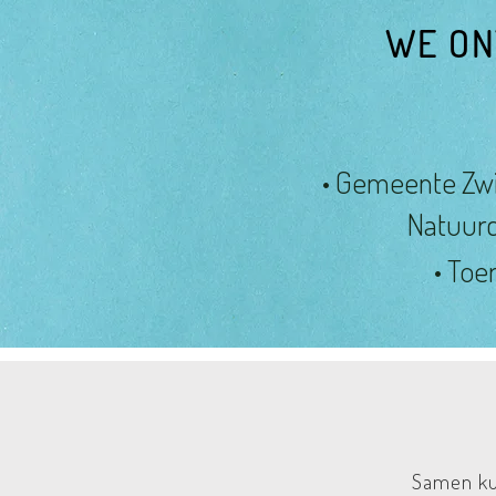
WE ON
• Gemeente Zwi
Natuur
• Toe
Samen ku