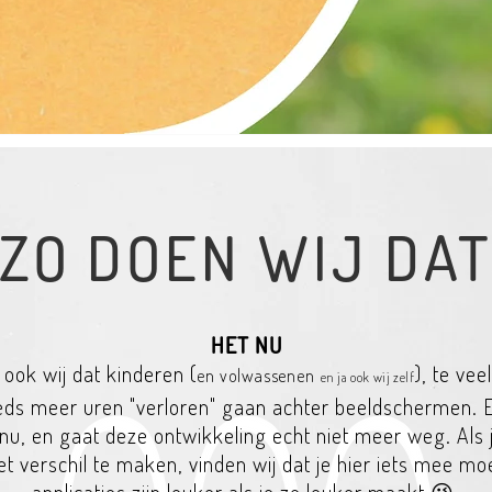
ZO DOEN WIJ DA
HET NU
 ook wij dat kinderen (
), te ve
en volwassenen
en ja ook wij zelf
eeds meer uren "verloren" gaan achter beeldschermen. 
nu, en gaat deze ontwikkeling echt niet meer weg. Als j
t verschil te maken, vinden wij dat je hie
r iets mee mo