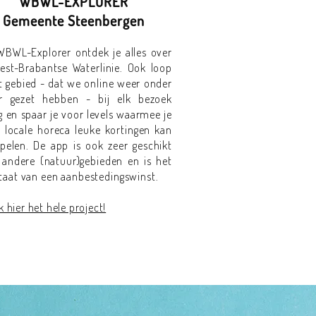
WBWL-EXPLORER
Gemeente Steenbergen
WBWL-Explorer ontdek je alles over
est-Brabantse Waterlinie. Ook loop
t gebied - dat we online weer onder
r gezet hebben - bij elk bezoek
 en spaar je voor levels waarmee je
e locale horeca leuke kortingen kan
spelen. De app is ook zeer geschikt
 andere (natuur)gebieden en is het
ltaat van een aanbestedingswinst.
k hier het hele project!