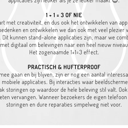
applicaties zijn leuker als je ze leuker maakt 😉.
1 + 1 = 3 OF NIE
art met creativiteit, en dus ook het ontwikkelen van app
bedenken en ontwikkelen we dan ook met veel plezier 
u. Dit kunnen
stand-alone applicaties zijn, maar we com
met digitaal om belevingen naar een heel nieuw niveau t
Het zogenaamde 1+1=3 effect.
PRACTISCH & HUFTERPROOF
mee gaan en bij blijven, zijn er nog een aantal interes
mobiele applicaties. Bij interacties waar beeldscherm
n
aak storingen op waardoor de hele beleving stil valt. Oo
eten vervangen. Wanneer bezoekers de eigen telefoo
storingen en dure reparaties simpelweg niet voor.