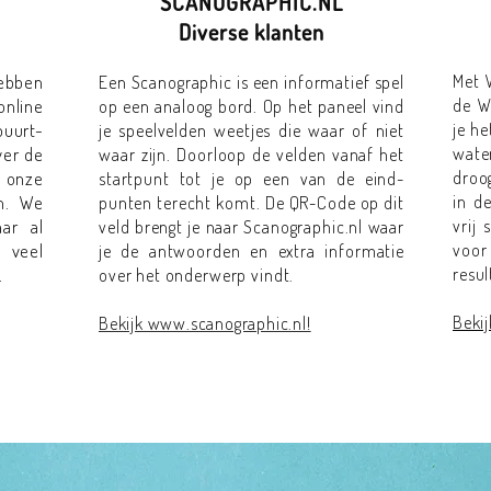
SCANOGRAPHIC.NL
Diverse klanten
hebben
Met 
Een Scanographic is een informatief spel
nline
de W
op een analoog bord. Op het paneel vind
uurt-
je he
je speelvelden weetjes die waar of niet
er de
wate
waar zijn. Doorloop de velden vanaf het
s onze
droog
startpunt tot je op een van de eind-
n. We
in d
punten terecht komt. De QR-Code op dit
ar al
vrij 
veld brengt je naar Scanographic.nl waar
 veel
voor
je de antwoorden en extra informatie
.
resu
over het onderwerp vindt.
Bekij
Bekijk www.scanographic.nl!