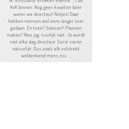
ik; kruisband, krukken ellende ...) de
KvK binnen. Nog geen kwartier later
waren we directeur! Netjes! Daar
hebben mensen wel eens langer over
gedaan. En toen? Salesen? Plannen
maken? Nee jog, tuurlijk niet. Je wordt
niet elke dag directeur. Eerst vieren
natuurlijk. Dus zoals elk volstrekt
weldenkend mens zou ...
IK ZIT ER IN, LAAT ME VERDER LEZEN!
(OUD) NIEUWS
Lees hier onze nieuwsbrieven (terug).