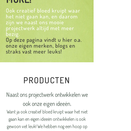
Ook creatief bloed kruipt waar
het niet gaan kan, en daarom
zijn we naast ons mooie
projectwerk altijd met meer
bezig.
Op deze pagina vindt u hier o.a.
onze eigen merken, blogs en
straks vast meer leuks!
PRODUCTEN
Naast ons projectwerk ontwikkelen we
ook onze eigen ideeën.
Want ja ook creatief bloed kruipt waar het niet
gaan kan en eigen ideeën ontwikkelen is ook
gewoon vet leuk! We hebben nog een hoop op